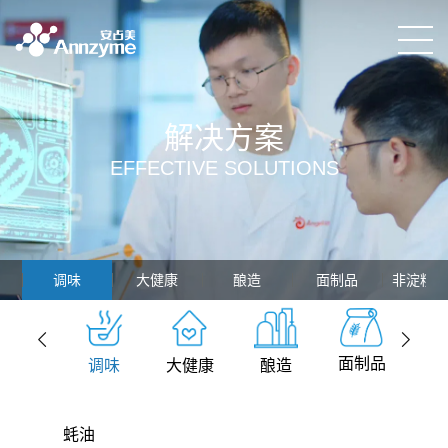
解决方案
EFFECTIVE SOLUTIONS
调味
大健康
酿造
面制品
非淀粉
面制品
调味
大健康
酿造
非
蚝油