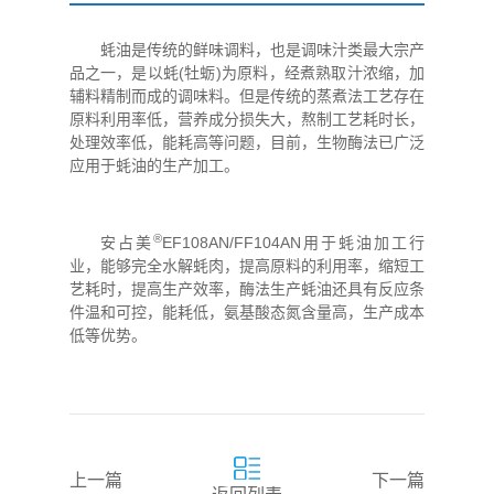
蚝油是传统的鲜味调料，也是调味汁类最大宗产
品之一，是以蚝(牡蛎)为原料，经煮熟取汁浓缩，加
辅料精制而成的调味料。但是传统的蒸煮法工艺存在
原料利用率低，营养成分损失大，熬制工艺耗时长，
处理效率低，能耗高等问题，目前，生物酶法已广泛
应用于蚝油的生产加工。
®
安占美
EF108AN/FF104AN用于蚝油加工行
业，能够完全水解蚝肉，提高原料的利用率，缩短工
艺耗时，提高生产效率，酶法生产蚝油还具有反应条
件温和可控，能耗低，氨基酸态氮含量高，生产成本
低等优势。
上一篇
下一篇