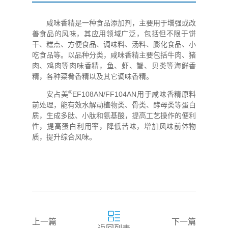
咸味香精是一种食品添加剂，‌主要用于增强或改
善食品的风味，其应用领域广泛，‌包括但不限于‌饼
干、‌糕点、‌方便食品、‌调味料、‌汤料、‌膨化食品、‌小
吃食品等。以品种分类，咸味香精主要包括牛肉、猪
肉、鸡肉等肉味香精，鱼、虾、蟹、贝类等海鲜香
精，各种菜肴香精以及其它调味香精。
®
安占美
EF108AN/FF104AN用于咸味香精原料
前处理，能有效水解动植物类、骨类、酵母类等蛋白
质，生成多肽、小肽和氨基酸，提高工艺操作的便利
性，提高蛋白利用率，降低苦味，增加风味前体物
质，提升综合风味。
上一篇
下一篇