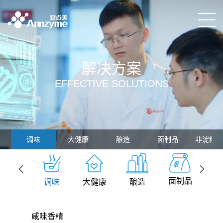
解决方案
EFFECTIVE SOLUTIONS
调味
大健康
酿造
面制品
非淀粉
面制品
调味
大健康
酿造
非
咸味香精