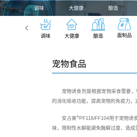
调味
大健康
酿造
面制品
调味
大健康
酿造
宠物食品
宠物诱食剂是根据宠物采食需要，
的消化吸收功能，提高宠物的免疫力，
®
安占美
PF116/FF104用
味，限制性水解能避免酶解过度，造成